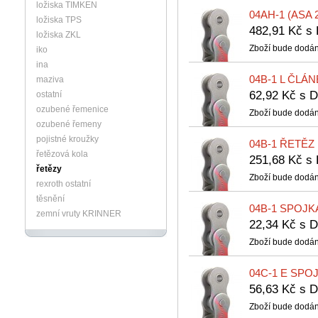
ložiska TIMKEN
04AH-1 (ASA 
ložiska TPS
482,91 Kč 
ložiska ZKL
Zboží bude dodán
iko
ina
04B-1 L ČLÁ
maziva
62,92 Kč s
ostatní
ozubené řemenice
Zboží bude dodán
ozubené řemeny
pojistné kroužky
04B-1 ŘETĚZ
řetězová kola
251,68 Kč 
řetězy
Zboží bude dodán
rexroth ostatní
těsnění
04B-1 SPOJK
zemní vruty KRINNER
22,34 Kč s
Zboží bude dodán
04C-1 E SPO
56,63 Kč s
Zboží bude dodán