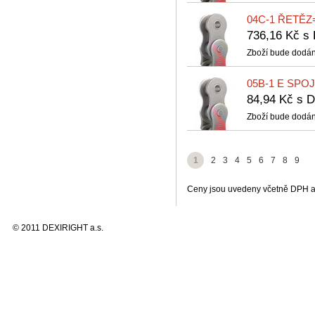
04C-1 ŘETĚZ
736,16 Kč 
Zboží bude dodán
05B-1 E SPO
84,94 Kč s
Zboží bude dodán
1
2
3
4
5
6
7
8
9
Ceny jsou uvedeny včetně DPH a 
© 2011 DEXIRIGHT a.s.