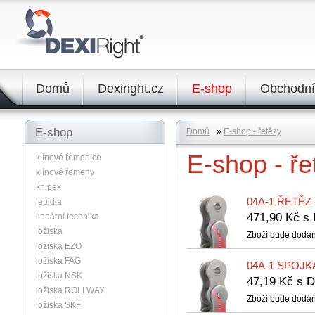
Domů
Dexiright.cz
E-shop
Obchodní
E-shop
Domů
»
E-shop - řetězy
E-shop - ře
klínové řemenice
klínové řemeny
knipex
04A-1 ŘETĚZ
lepidla
471,90 Kč 
lineární technika
ložiska
Zboží bude dodán
ložiska EZO
ložiska FAG
04A-1 SPOJK
ložiska NSK
47,19 Kč s
ložiska ROLLWAY
Zboží bude dodán
ložiska SKF