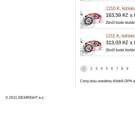
1210 K, ložisk
163,59 Kč 
Zboží bude dodán
1211 K, ložisk
313,03 Kč 
Zboží bude dodán
1
2
3
4
5
6
7
8
9
Ceny jsou uvedeny včetně DPH a 
© 2011 DEXIRIGHT a.s.