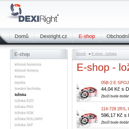
Domů
Dexiright.cz
E-shop
Obchodní
E-shop
Domů
»
E-shop - ložiska
E-shop - lo
klínové řemenice
klínové řemeny
knipex
05B-2 E SPO
lepidla
44,04 Kč s
lineární technika
ložiska
Zboží bude dodán
ložiska EZO
ložiska FAG
114-728 2RS, 
ložiska NSK
596,17 Kč 
ložiska ROLLWAY
Zboží bude dodán
ložiska SKF