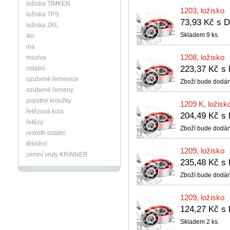
ložiska TIMKEN
1203, ložisko
ložiska TPS
73,93 Kč s
ložiska ZKL
Skladem 9 ks.
iko
ina
1208, ložisko
maziva
223,37 Kč 
ostatní
ozubené řemenice
Zboží bude dodán
ozubené řemeny
pojistné kroužky
1209 K, ložisk
řetězová kola
204,49 Kč 
řetězy
Zboží bude dodán
rexroth ostatní
těsnění
1209, ložisko
zemní vruty KRINNER
235,48 Kč 
Zboží bude dodán
1209, ložisko
124,27 Kč 
Skladem 2 ks.