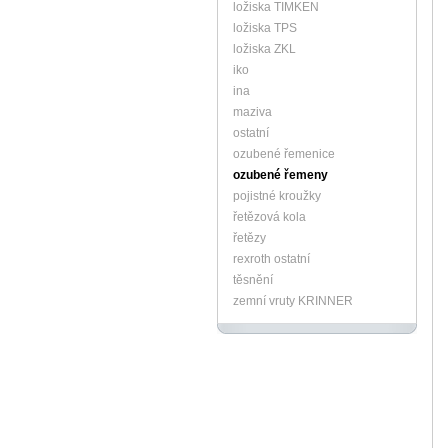
ložiska TIMKEN
ložiska TPS
ložiska ZKL
iko
ina
maziva
ostatní
ozubené řemenice
ozubené řemeny
pojistné kroužky
řetězová kola
řetězy
rexroth ostatní
těsnění
zemní vruty KRINNER