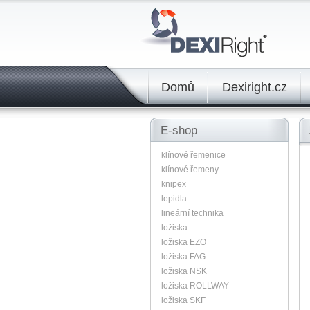
Domů
Dexiright.cz
E-shop
klínové řemenice
klínové řemeny
knipex
lepidla
lineární technika
ložiska
ložiska EZO
ložiska FAG
ložiska NSK
ložiska ROLLWAY
ložiska SKF