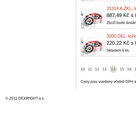
31314 A ZKL, l
887,49 Kč 
Zboží bude dodán
3200 ZKL, loži
220,22 Kč 
Skladem 6 ks.
10
11
12
13
14
15
16
Ceny jsou uvedeny včetně DPH a 
© 2011 DEXIRIGHT a.s.