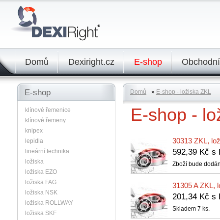
Domů
Dexiright.cz
E-shop
Obchodní
E-shop
Domů
»
E-shop - ložiska ZKL
E-shop - l
klínové řemenice
klínové řemeny
knipex
30313 ZKL, lo
lepidla
592,39 Kč 
lineární technika
ložiska
Zboží bude dodán
ložiska EZO
ložiska FAG
31305 A ZKL, l
ložiska NSK
201,34 Kč 
ložiska ROLLWAY
Skladem 7 ks.
ložiska SKF