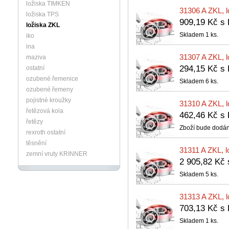
ložiska TIMKEN
31306 A ZKL, l
ložiska TPS
909,19 Kč 
ložiska ZKL
Skladem 1 ks.
iko
ina
31307 A ZKL, l
maziva
294,15 Kč 
ostatní
ozubené řemenice
Skladem 6 ks.
ozubené řemeny
pojistné kroužky
31310 A ZKL, l
řetězová kola
462,46 Kč 
řetězy
Zboží bude dodán
rexroth ostatní
těsnění
31311 A ZKL, l
zemní vruty KRINNER
2 905,82 Kč
Skladem 5 ks.
31313 A ZKL, l
703,13 Kč 
Skladem 1 ks.