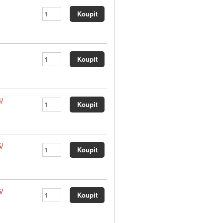
/
/
/