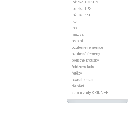
ložiska TIMKEN
ložiska TPS
ložiska ZKL
iko
ina
maziva
ostatní
ozubené řemenice
ozubené řemeny
pojistné kroužky
řetězová kola
řetězy
rexroth ostatní
těsnění
zemní vruty KRINNER