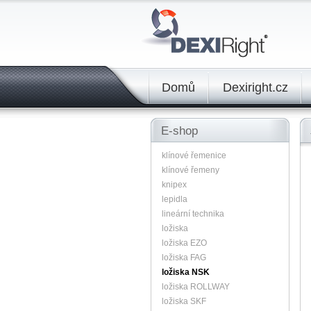
Domů
Dexiright.cz
E-shop
klínové řemenice
klínové řemeny
knipex
lepidla
lineární technika
ložiska
ložiska EZO
ložiska FAG
ložiska NSK
ložiska ROLLWAY
ložiska SKF