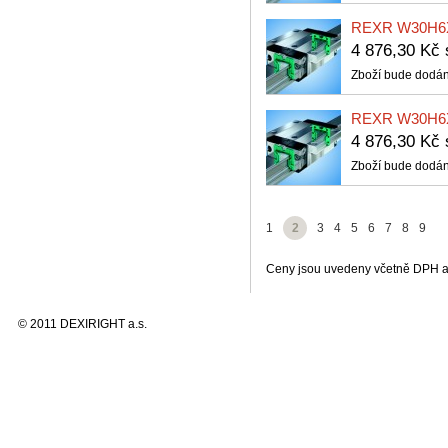
REXR W30H6
4 876,30 Kč
Zboží bude dodán
REXR W30H6
4 876,30 Kč
Zboží bude dodán
1
2
3
4
5
6
7
8
9
Ceny jsou uvedeny včetně DPH a 
© 2011 DEXIRIGHT a.s.