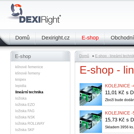
Domů
Dexiright.cz
E-shop
Obchodní
E-shop
Domů
»
E-shop - lineární techni
E-shop - li
klínové řemenice
klínové řemeny
knipex
KOLEJNICE -4
lepidla
11,01 Kč s
lineární technika
ložiska
Zboží bude dodán
ložiska EZO
ložiska FAG
KOLEJNICE -5
ložiska NSK
15,73 Kč s
ložiska ROLLWAY
Skladem 3956 ks.
ložiska SKF