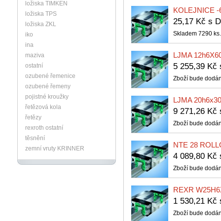
ložiska TIMKEN
KOLEJNICE -6
ložiska TPS
25,17 Kč s
ložiska ZKL
Skladem 7290 ks.
iko
ina
LJMA 12h6X60
maziva
5 255,39 Kč
ostatní
ozubené řemenice
Zboží bude dodán
ozubené řemeny
pojistné kroužky
LJMA 20h6x300
řetězová kola
9 271,26 Kč
řetězy
Zboží bude dodán
rexroth ostatní
těsnění
NTE 28 ROLL
zemní vruty KRINNER
4 089,80 Kč
Zboží bude dodán
REXR W25H6
1 530,21 Kč
Zboží bude dodán