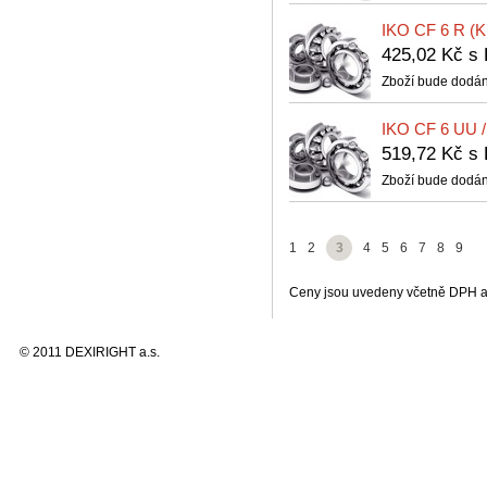
IKO CF 6 R (K
425,02 Kč 
Zboží bude dodán
IKO CF 6 UU 
519,72 Kč 
Zboží bude dodán
1
2
3
4
5
6
7
8
9
Ceny jsou uvedeny včetně DPH a 
© 2011 DEXIRIGHT a.s.