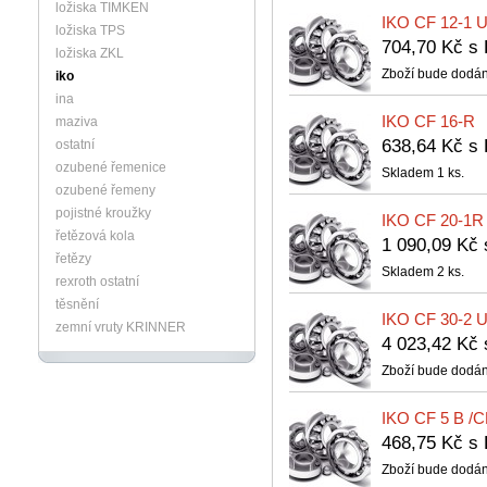
ložiska TIMKEN
IKO CF 12-1 
ložiska TPS
704,70 Kč 
ložiska ZKL
Zboží bude dodán
iko
ina
IKO CF 16-R
maziva
638,64 Kč 
ostatní
ozubené řemenice
Skladem 1 ks.
ozubené řemeny
pojistné kroužky
IKO CF 20-1R
řetězová kola
1 090,09 Kč
řetězy
Skladem 2 ks.
rexroth ostatní
těsnění
IKO CF 30-2 
zemní vruty KRINNER
4 023,42 Kč
Zboží bude dodán
IKO CF 5 B /C
468,75 Kč 
Zboží bude dodán