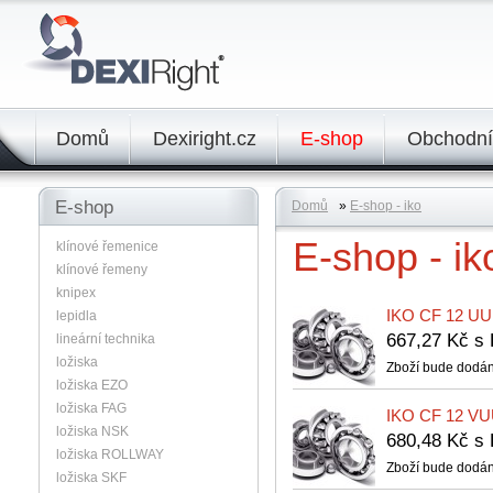
Domů
Dexiright.cz
E-shop
Obchodní
E-shop
Domů
»
E-shop - iko
E-shop - ik
klínové řemenice
klínové řemeny
knipex
IKO CF 12 UU
lepidla
667,27 Kč 
lineární technika
ložiska
Zboží bude dodán
ložiska EZO
ložiska FAG
IKO CF 12 VU
ložiska NSK
680,48 Kč 
ložiska ROLLWAY
Zboží bude dodán
ložiska SKF